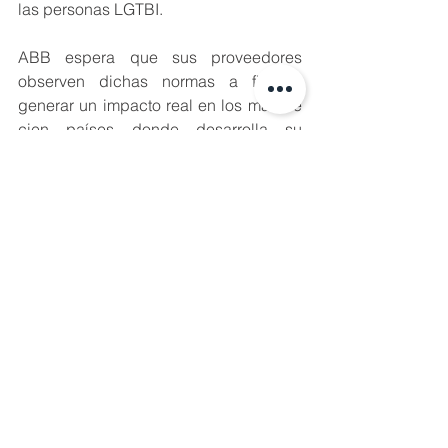
las personas LGTBI.
ABB espera que sus proveedores 
observen dichas normas a fin de 
generar un impacto real en los más de 
cien países donde desarrolla su 
actividad. Además, ha suscrito una 
colaboración con la mayor 
organización de derechos LGTB de 
Europa, Stonewall, para contribuir al 
desarrollo de una hoja de ruta para los 
empleados en materia de LGTBQ+.
#Equidaddegenero
, 
#inclusionenergía
, 
#energíasolar
#autoconsumo
#energiasrenovables
#eficienciaenergetica
#anescochile
#inclusiónmercadoenergetico
#equidaddegeneroenlaenergia