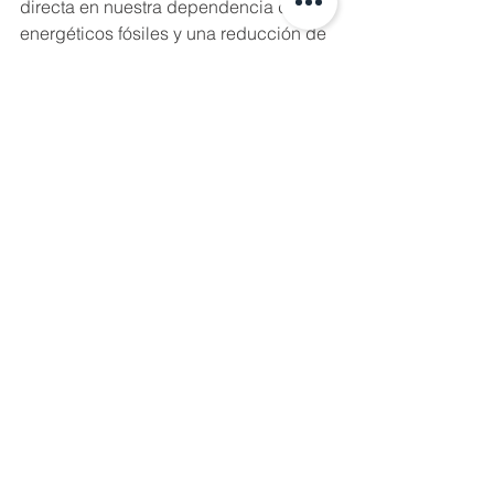
directa en nuestra dependencia de 
energéticos fósiles y una reducción de 
contaminantes.
Hoy las personas reconocen estar 
afectadas en su salud por procesos 
industriales y uso de energías 
contaminantes, y por lo anterior, la 
eficiencia energética es una 
herramienta concreta y de impacto 
positivo en la calidad de vida de los 
chilenos.
Según la IEA, la Eficiencia Energética 
es el primer combustible de un 
Sistema Global Sostenible y la Piedra 
Angular de la Transición Energética. 
Para Anesco Chile, es el primer paso 
para la sostenibilidad, modernizar y 
mejorar la calidad de vida de las 
personas.